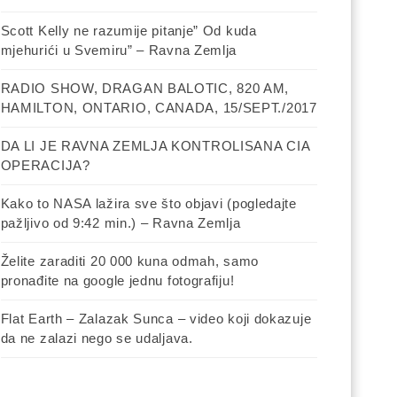
Scott Kelly ne razumije pitanje” Od kuda
mjehurići u Svemiru” – Ravna Zemlja
RADIO SHOW, DRAGAN BALOTIC, 820 AM,
EKSPERIMENTI
EKSPERIMENTI
HAMILTON, ONTARIO, CANADA, 15/SEPT./2017
ZAKRIVLJENOSTI
ZAKRIVLJENOSTI
ZEMLJE
ZEMLJE
DA LI JE RAVNA ZEMLJA KONTROLISANA CIA
FLAT EARTH
FLAT EARTH
OPERACIJA?
- RAVNA
- RAVNA
ZEMLJA
ZEMLJA
Kako to NASA lažira sve što objavi (pogledajte
NAUKA O
POVRŠINI
pažljivo od 9:42 min.) – Ravna Zemlja
Eksperiment sa brodom na
Eksperiment zakrivlje
ZEMLJE
moru u svrhu dokazivanja
“planete Zemlje” na 
Želite zaraditi 20 000 kuna odmah, samo
zakrivljenosti Zemlje – Ravna
2017 – Ravna Zemlja
pronađite na google jednu fotografiju!
Zemlja
9 Godina Ago
Admin
Flat Earth – Zalazak Sunca – video koji dokazuje
9 Godina Ago
Admin
Evo još jedan eksperime
da ne zalazi nego se udaljava.
U školama i dan danas uče da je
od našeg kolege. Na 8 k
Zemlja loptasta i to na način za
dunavu, sa točke sniman
koji kažu da je ne osporiv dokaz.
okom ne vidi se ni jeda
1...