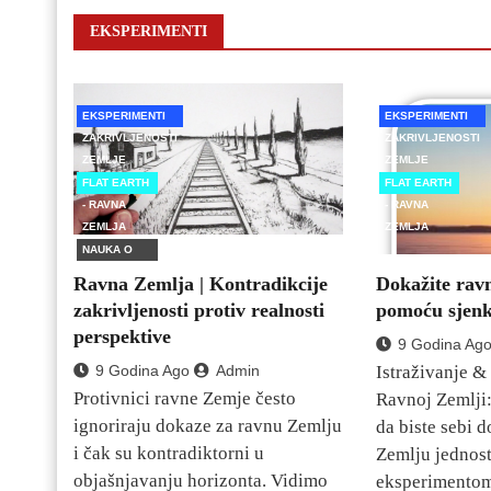
EKSPERIMENTI
EKSPERIMENTI
EKSPERIMENTI
ZAKRIVLJENOSTI
ZAKRIVLJENOSTI
ZEMLJE
ZEMLJE
FLAT EARTH
FLAT EARTH
- RAVNA
- RAVNA
ZEMLJA
ZEMLJA
NAUKA O
POVRŠINI
Ravna Zemlja | Kontradikcije
Dokažite rav
ZEMLJE
zakrivljenosti protiv realnosti
pomoću sjen
perspektive
9 Godina Ag
9 Godina Ago
Admin
Istraživanje &
Protivnici ravne Zemje često
Ravnoj Zemlji:
ignoriraju dokaze za ravnu Zemlju
da biste sebi 
i čak su kontradiktorni u
Zemlju jednos
objašnjavanju horizonta. Vidimo
eksperimentom