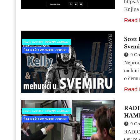
https:
Knjig
Read 
Scott 
FLAT EARTH - RAVNA ZEMLJA
Svemi
ŠTA KAŽU POZNATE OSOBE
9 Go
Neproce
mehuri
o čemu
Read 
RADI
FLAT EARTH - RAVNA ZEMLJA
HAMI
ŠTA KAŽU POZNATE OSOBE
9 Go
RADIO
ONTARI