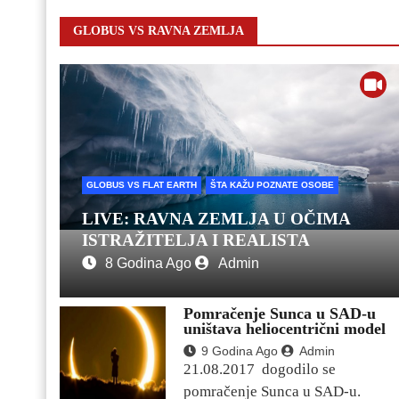
GLOBUS VS RAVNA ZEMLJA
GLOBUS VS FLAT EARTH
ŠTA KAŽU POZNATE OSOBE
LIVE: RAVNA ZEMLJA U OČIMA
ISTRAŽITELJA I REALISTA
8 Godina Ago
Admin
Pomračenje Sunca u SAD-u
uništava heliocentrični model
9 Godina Ago
Admin
21.08.2017 dogodilo se
pomračenje Sunca u SAD-u.