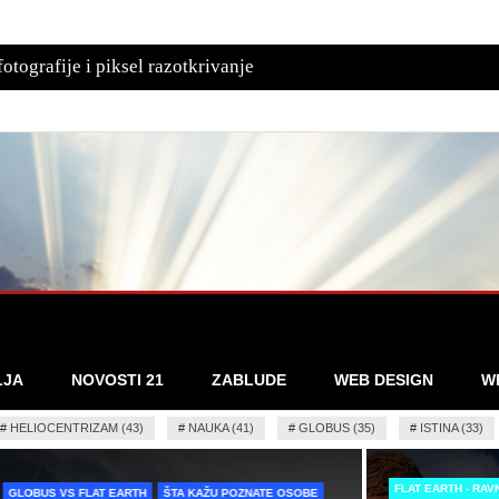
otografije i piksel razotkrivanje
LJA
NOVOSTI 21
ZABLUDE
WEB DESIGN
W
#
HELIOCENTRIZAM (43)
#
NAUKA (41)
#
GLOBUS (35)
#
ISTINA (33)
FLAT EARTH - RA
ZABLUDE