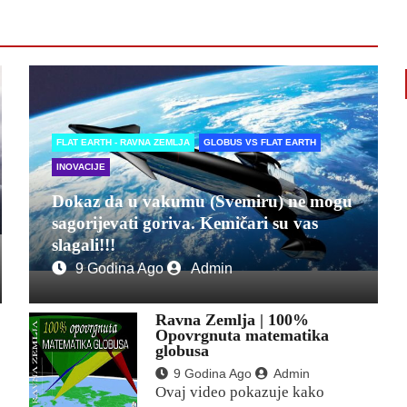
FLAT EARTH - RAVNA ZEMLJA
GLOBUS VS FLAT EARTH
INOVACIJE
Dokaz da u vakumu (Svemiru) ne mogu
sagorijevati goriva. Kemičari su vas
slagali!!!
9 Godina Ago
Admin
Ravna Zemlja | 100%
Opovrgnuta matematika
globusa
9 Godina Ago
Admin
Ovaj video pokazuje kako