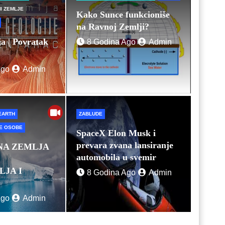
I ZEMLJE
Kako Sunce funkcioniše
Elon Musk i prevara zvana lansiranje a
na Ravnoj Zemlji?
a | Povratak
8 Godina Ago
Admin
 Ago
Admin
Ago
Admin
EARTH
ZABLUDE
TE OSOBE
SpaceX Elon Musk i
prevara zvana lansiranje
NA ZEMLJA
automobila u svemir
LJA I
8 Godina Ago
Admin
Ago
Admin