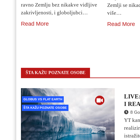
ravno Zemlju bez nikakve vidljive
Zemlji se nika
zakrivljenosti, i globoljubci…
više…
Read More
Read More
ŠTA KAŽU POZNATE OSOBE
LIVE
GLOBUS VS FLAT EARTH
I RE
ŠTA KAŽU POZNATE OSOBE
8 Go
YT kan
realiz
istraži