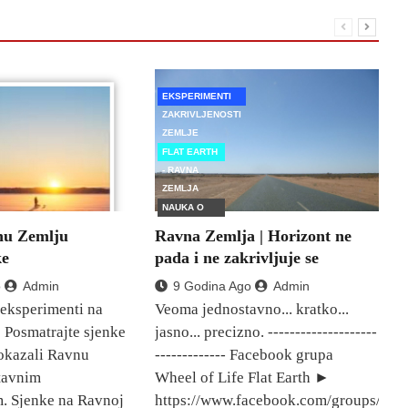
EKSPERIMENTI
ZAKRIVLJENOSTI
ZEMLJE
FLAT EARTH
- RAVNA
ZEMLJA
NAUKA O
POVRŠINI
nu Zemlju
Ravna Zemlja | Horizont ne
ZEMLJE
ke
pada i ne zakrivljuje se
o
Admin
9 Godina Ago
Admin
 eksperimenti na
Veoma jednostavno... kratko...
 Posmatrajte sjenke
jasno... precizno. --------------------
dokazali Ravnu
------------- Facebook grupa
tavnim
Wheel of Life Flat Earth ►
. Sjenke na Ravnoj
https://www.facebook.com/groups/3862