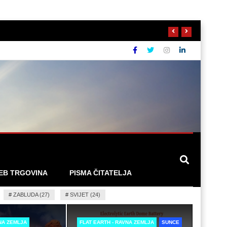
EB TRGOVINA
PISMA ČITATELJA
#
ZABLUDA (27)
#
SVIJET (24)
VNA ZEMLJA
FLAT EARTH - RAVNA ZEMLJA
SUNCE