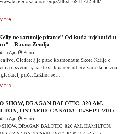
//www.facebook.com/groups/386216931722588/
a…
More
Kelly ne razumije pitanje” Od kuda mjehurići u
ru” – Ravna Zemlja
dina Ago
Admin
njivo. Gledatelj je pitao kosmonauta Skota Kelija o
ćima u svemiru, na što se kosmonaut pretvara da ne zna
 gledatelj priča. Lažima se…
More
O SHOW, DRAGAN BALOTIC, 820 AM,
LTON, ONTARIO, CANADA, 15/SEPT./2017
dina Ago
Admin
 SHOW, DRAGAN BALOTIC, 820 AM, HAMILTON,
O, CANADA, 15/SEPT./2017, PART 1 (više…)