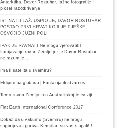
Antarktika, Davor Rostuhar, lažne fotografije i
piksel razotkrivanje
ISTINA ILI LAŽ: USPIO JE, DAVOR ROSTUHAR
POSTAO PRVI HRVAT KOJI JE PJEŠKE
OSVOJIO JUŽNI POL!
IPAK JE RAVNA!!! Ne mogu vjerovati!!!
Ismijavanje ravne Zemlje jer je Davor Rostuhar
ne razumije…
Ima li satelita u svemiru?
Eklipse na globusu | Fantazija ili stvarnost
Tema ravna Zemlja i na Australijskoj televiziji
Flat Earth International Conference 2017
Dokaz da u vakumu (Svemiru) ne mogu
sagorijevati goriva. Kemičari su vas slagali!!!