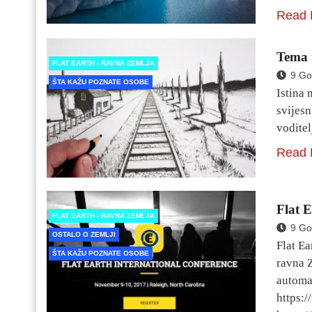
Read 
Tema r
FLAT EARTH - RAVNA ZEMLJA
9 Go
ŠTA KAŽU POZNATE OSOBE
Istina 
svijesn
voditel
Read 
Flat 
FLAT EARTH - RAVNA ZEMLJA
9 Go
OSTALO O ZEMLJI
Flat Ea
ŠTA KAŽU POZNATE OSOBE
ravna Z
automat
https: