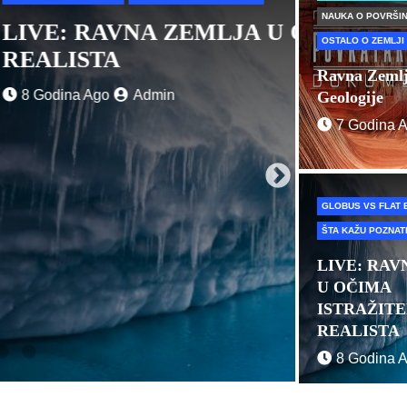
NAUKA O POVRŠIN
IMA ISTRAŽITELJA I
SpaceX 
OSTALO O ZEMLJI
svemir
Ravna Zemlj
8 Godina
Geologije
7 Godina 
GLOBUS VS FLAT 
ŠTA KAŽU POZNA
LIVE: RAV
U OČIMA
ISTRAŽITE
REALISTA
8 Godina 