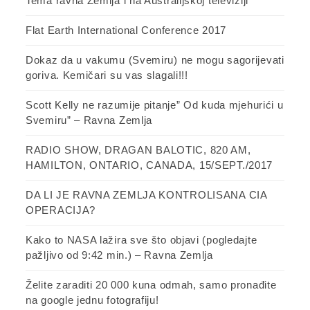
Tema ravna Zemlja i na Australijskoj televiziji
Flat Earth International Conference 2017
Dokaz da u vakumu (Svemiru) ne mogu sagorijevati
goriva. Kemičari su vas slagali!!!
Scott Kelly ne razumije pitanje” Od kuda mjehurići u
Svemiru” – Ravna Zemlja
RADIO SHOW, DRAGAN BALOTIC, 820 AM,
HAMILTON, ONTARIO, CANADA, 15/SEPT./2017
DA LI JE RAVNA ZEMLJA KONTROLISANA CIA
OPERACIJA?
Kako to NASA lažira sve što objavi (pogledajte
pažljivo od 9:42 min.) – Ravna Zemlja
Želite zaraditi 20 000 kuna odmah, samo pronađite
na google jednu fotografiju!