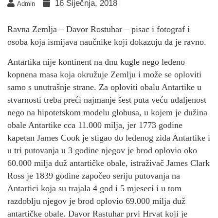
16 Siječnja, 2018
Admin
Ravna Zemlja – Davor Rostuhar – pisac i fotograf i
osoba koja ismijava naučnike koji dokazuju da je ravno.
Antartika nije kontinent na dnu kugle nego ledeno
kopnena masa koja okružuje Zemlju i može se oploviti
samo s unutrašnje strane. Za oploviti obalu Antartike u
stvarnosti treba preći najmanje šest puta veću udaljenost
nego na hipotetskom modelu globusa,
u kojem je dužina
obale Antartike cca 11.000 milja, jer 1773 godine
kapetan James Cook je stigao do ledenog zida Antartike i
u tri putovanja u 3 godine njegov je
brod oplovio oko
60.000 milja duž antartičke obale, istraživač James Clark
Ross je 1839 godine započeo seriju putovanja na
Antartici koja su trajala 4 god i 5 mjeseci i u tom
razdoblju njegov je brod oplovio 69.000 milja duž
antartičke obale. Davor Rastuhar prvi Hrvat koji je