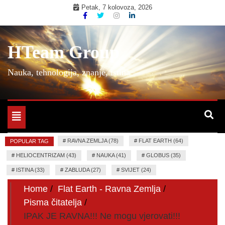
Skip
Petak, 7 kolovoza, 2026
to
content
HTeam Group
Nauka, tehnologija, znanje, istina
Toggle
navigation
#
RAVNA ZEMLJA (78)
#
FLAT EARTH (64)
POPULAR TAG
#
HELIOCENTRIZAM (43)
#
NAUKA (41)
#
GLOBUS (35)
#
ISTINA (33)
#
ZABLUDA (27)
#
SVIJET (24)
Home
Flat Earth - Ravna Zemlja
Pisma čitatelja
IPAK JE RAVNA!!! Ne mogu vjerovati!!!