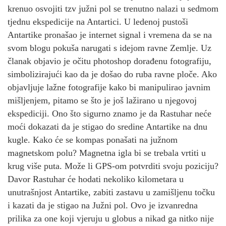
krenuo osvojiti tzv južni pol se trenutno nalazi u sedmom
tjednu ekspedicije na Antartici. U ledenoj pustoši
Antartike pronašao je internet signal i vremena da se na
svom blogu pokuša narugati s idejom ravne Zemlje. Uz
članak objavio je očitu photoshop dorađenu fotografiju,
simbolizirajući kao da je došao do ruba ravne ploče. Ako
objavljuje lažne fotografije kako bi manipulirao javnim
mišljenjem, pitamo se što je još lažirano u njegovoj
ekspediciji. Ono što sigurno znamo je da Rastuhar neće
moći dokazati da je stigao do sredine Antartike na dnu
kugle. Kako će se kompas ponašati na južnom
magnetskom polu? Magnetna igla bi se trebala vrtiti u
krug više puta. Može li GPS-om potvrditi svoju poziciju?
Davor Rastuhar će hodati nekoliko kilometara u
unutrašnjost Antartike, zabiti zastavu u zamišljenu točku
i kazati da je stigao na Južni pol. Ovo je izvanredna
prilika za one koji vjeruju u globus a nikad ga nitko nije