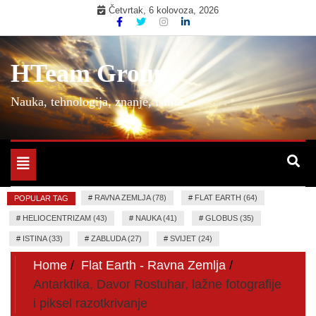
Skip
Četvrtak, 6 kolovoza, 2026
to
content
HTeam Group
Nauka, tehnologija, znanje, istina
Toggle
navigation
#
RAVNA ZEMLJA (78)
#
FLAT EARTH (64)
POPULAR TAG
#
HELIOCENTRIZAM (43)
#
NAUKA (41)
#
GLOBUS (35)
#
ISTINA (33)
#
ZABLUDA (27)
#
SVIJET (24)
Home
Flat Earth - Ravna Zemlja
Antarktika, Davor Rostuhar, lažne fotografije
i piksel razotkrivanje