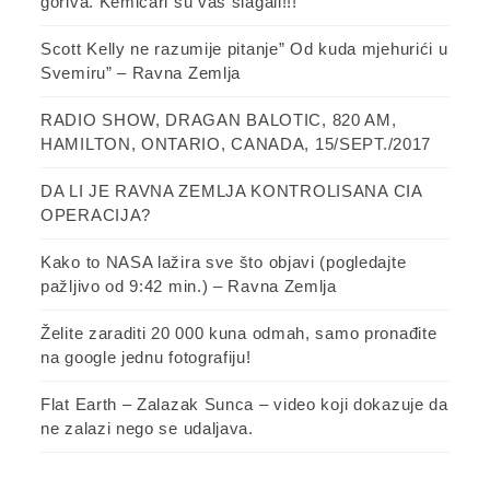
goriva. Kemičari su vas slagali!!!
Scott Kelly ne razumije pitanje” Od kuda mjehurići u
Svemiru” – Ravna Zemlja
RADIO SHOW, DRAGAN BALOTIC, 820 AM,
HAMILTON, ONTARIO, CANADA, 15/SEPT./2017
DA LI JE RAVNA ZEMLJA KONTROLISANA CIA
OPERACIJA?
Kako to NASA lažira sve što objavi (pogledajte
pažljivo od 9:42 min.) – Ravna Zemlja
Želite zaraditi 20 000 kuna odmah, samo pronađite
na google jednu fotografiju!
Flat Earth – Zalazak Sunca – video koji dokazuje da
ne zalazi nego se udaljava.