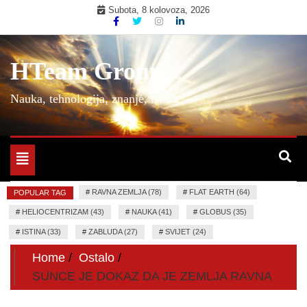
Skip
Subota, 8 kolovoza, 2026
to
content
HTeam Group
Nauka, tehnologija, znanje, istina
Toggle
navigation
#
RAVNA ZEMLJA (78)
#
FLAT EARTH (64)
POPULAR TAG
#
HELIOCENTRIZAM (43)
#
NAUKA (41)
#
GLOBUS (35)
#
ISTINA (33)
#
ZABLUDA (27)
#
SVIJET (24)
Home
Ostalo
SUNCE JE DOKAZ DA JE ZEMLJA RAVNA