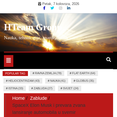
Skip
Petak, 7 kolovoza, 2026
to
content
HTeam Group
Nauka, tehnologija, znanje, istina
Toggle
navigation
#
RAVNA ZEMLJA (78)
#
FLAT EARTH (64)
POPULAR TAG
#
HELIOCENTRIZAM (43)
#
NAUKA (41)
#
GLOBUS (35)
#
ISTINA (33)
#
ZABLUDA (27)
#
SVIJET (24)
Home
Zablude
SpaceX Elon Musk i prevara zvana
lansiranje automobila u svemir