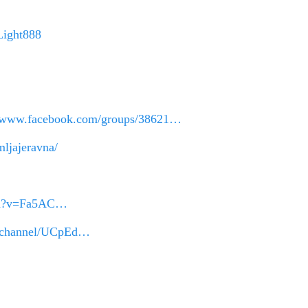
Light888
//www.facebook.com/groups/38621…
ljajeravna/
tch?v=Fa5AC…
m/channel/UCpEd…