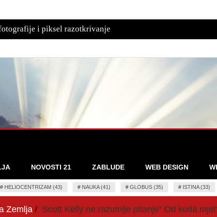
otografije i piksel razotkrivanje
LJA
NOVOSTI 21
ZABLUDE
WEB DESIGN
W
#
HELIOCENTRIZAM (43)
#
NAUKA (41)
#
GLOBUS (35)
#
ISTINA (33)
na Zemlja
Scott Kelly ne razumije pitanje” Od kuda mje