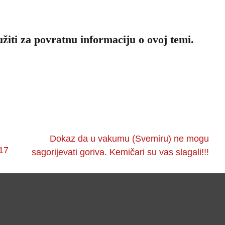
žiti za povratnu informaciju o ovoj temi.
Dokaz da u vakumu (Svemiru) ne mogu
17
sagorijevati goriva. Kemičari su vas slagali!!!