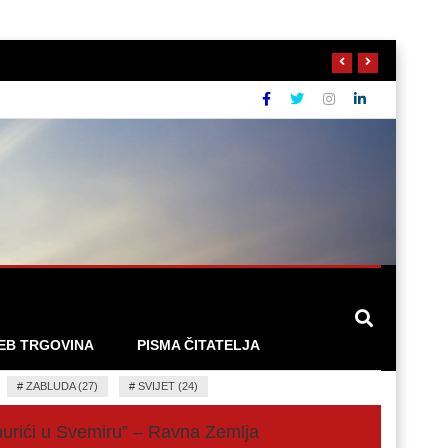
EB TRGOVINA
PISMA ČITATELJA
#
ZABLUDA (27)
#
SVIJET (24)
hurići u Svemiru” – Ravna Zemlja