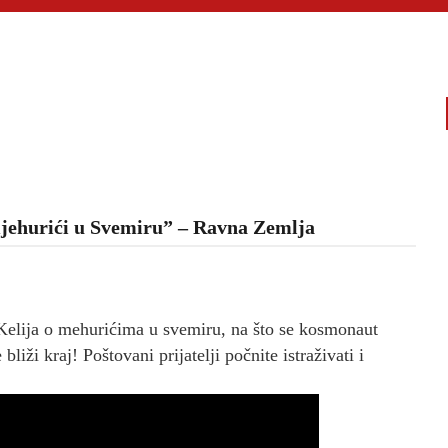
mjehurići u Svemiru” – Ravna Zemlja
Kelija o mehurićima u svemiru, na što se kosmonaut
liži kraj! Poštovani prijatelji počnite istraživati i