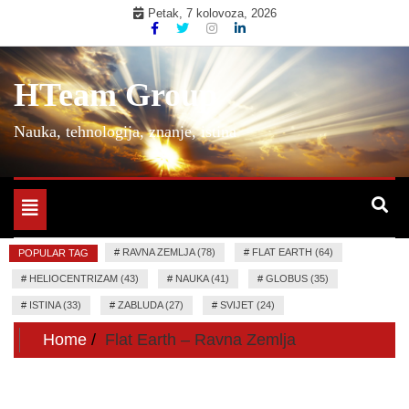
Skip
Petak, 7 kolovoza, 2026
to
content
HTeam Group
Nauka, tehnologija, znanje, istina
Toggle
navigation
#
RAVNA ZEMLJA (78)
#
FLAT EARTH (64)
POPULAR TAG
#
HELIOCENTRIZAM (43)
#
NAUKA (41)
#
GLOBUS (35)
#
ISTINA (33)
#
ZABLUDA (27)
#
SVIJET (24)
Home
Flat Earth – Ravna Zemlja