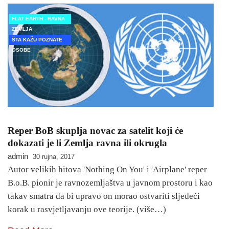
FLAT EARTH - RAVNA
ZEMLJA
ŠTA KAŽU POZNATE
OSOBE
Reper BoB skuplja novac za satelit koji će
dokazati je li Zemlja ravna ili okrugla
admin
30 rujna, 2017
Autor velikih hitova 'Nothing On You' i 'Airplane' reper
B.o.B. pionir je ravnozemljaštva u javnom prostoru i kao
takav smatra da bi upravo on morao ostvariti sljedeći
korak u rasvjetljavanju ove teorije. (više…)