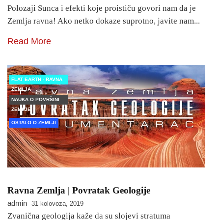
Polozaji Sunca i efekti koje proističu govori nam da je
Zemlja ravna! Ako netko dokaze suprotno, javite nam...
Read More
FLAT EARTH - RAVNA
ZEMLJA
NAUKA O POVRŠINI
ZEMLJE
OSTALO O ZEMLJI
Ravna Zemlja | Povratak Geologije
admin
31 kolovoza, 2019
Zvanična geologija kaže da su slojevi stratuma