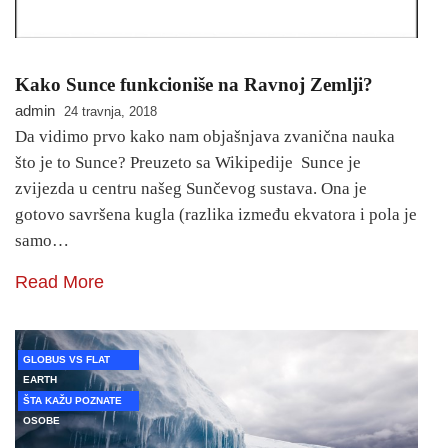
Kako Sunce funkcioniše na Ravnoj Zemlji?
admin
24 travnja, 2018
Da vidimo prvo kako nam objašnjava zvanična nauka
što je to Sunce? Preuzeto sa Wikipedije Sunce je
zvijezda u centru našeg Sunčevog sustava. Ona je
gotovo savršena kugla (razlika između ekvatora i pola je
samo…
Read More
GLOBUS VS FLAT
EARTH
ŠTA KAŽU POZNATE
OSOBE