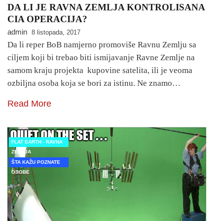
DA LI JE RAVNA ZEMLJA KONTROLISANA
CIA OPERACIJA?
admin
8 listopada, 2017
Da li reper BoB namjerno promoviše Ravnu Zemlju sa
ciljem koji bi trebao biti ismijavanje Ravne Zemlje na
samom kraju projekta kupovine satelita, ili je veoma
ozbiljna osoba koja se bori za istinu. Ne znamo…
Read More
FLAT EARTH - RAVNA
ZEMLJA
ŠTA KAŽU POZNATE
OSOBE