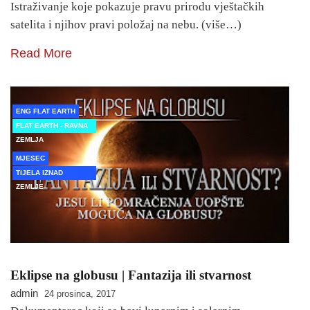
Istraživanje koje pokazuje pravu prirodu vještačkih
satelita i njihov pravi položaj na nebu. (više…)
Read More
ENG FLAT EARTH
FLAT EARTH - RAVNA
ZEMLJA
MJESEC
TIJELA IZNAD
ZEMLJE
Eklipse na globusu | Fantazija ili stvarnost
admin
24 prosinca, 2017