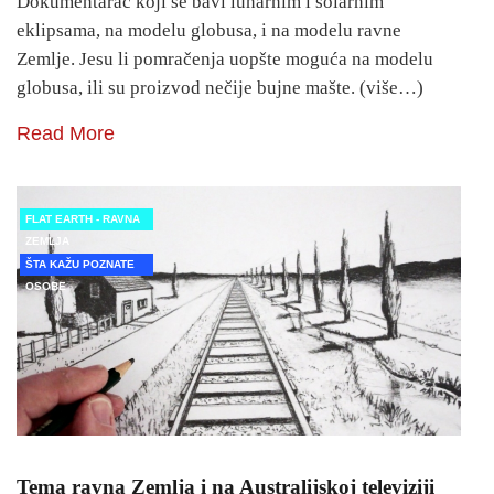
Dokumentarac koji se bavi lunarnim i solarnim
eklipsama, na modelu globusa, i na modelu ravne
Zemlje. Jesu li pomračenja uopšte moguća na modelu
globusa, ili su proizvod nečije bujne mašte. (više…)
Read More
FLAT EARTH - RAVNA
ZEMLJA
ŠTA KAŽU POZNATE
OSOBE
Tema ravna Zemlja i na Australijskoj televiziji