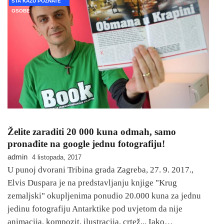
ŠTA KAŽU POZNATE
OSOBE
Želite zaraditi 20 000 kuna odmah, samo
pronađite na google jednu fotografiju!
admin
4 listopada, 2017
U punoj dvorani Tribina grada Zagreba, 27. 9. 2017.,
Elvis Duspara je na predstavljanju knjige "Krug
zemaljski" okupljenima ponudio 20.000 kuna za jednu
jedinu fotografiju Antarktike pod uvjetom da nije
animacija, kompozit, ilustracija, crtež... Iako…