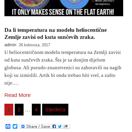
Da li temperatura na modelu heliocentične
Zemlje zavisi od kuta sunčevih zraka.
admin
26 kolovoza, 2017
U heliocentričnom modelu temperatura na Zemlji zavisi
od kuta sunčevih zraka. Šta je sa donjim dijelom
globusa. Ali pseudo-znanstvenici su zaboravili na nagib
koji su izmislili. Artik bi onda trebao biti vrel, a zašto
nije.…
Read More
Brojevi
1
2
…
4
Sljedeća
stranica
Facebook
Twitter
objava