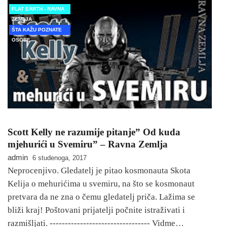
FLAT EARTH - RAVNA
ZEMLJA
ŠTA KAŽU POZNATE
OSOBE
Scott Kelly ne razumije pitanje” Od kuda
mjehurići u Svemiru” – Ravna Zemlja
admin
6 studenoga, 2017
Neprocenjivo. Gledatelj je pitao kosmonauta Skota
Kelija o mehurićima u svemiru, na što se kosmonaut
pretvara da ne zna o čemu gledatelj priča. Lažima se
bliži kraj! Poštovani prijatelji počnite istraživati i
razmišljati. --------------------------------- Vidme…