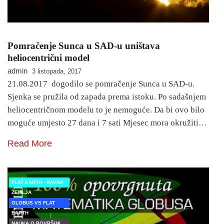
Pomračenje Sunca u SAD-u uništava
heliocentrični model
admin
3 listopada, 2017
21.08.2017 dogodilo se pomračenje Sunca u SAD-u.
Sjenka se pružila od zapada prema istoku. Po sadašnjem
heliocentričnom modelu to je nemoguće. Da bi ovo bilo
moguće umjesto 27 dana i 7 sati Mjesec mora okružiti…
Read More
FLAT EARTH - RAVNA
ZEMLJA
GLOBUS VS FLAT
EARTH
NAUKA O POVRŠINI