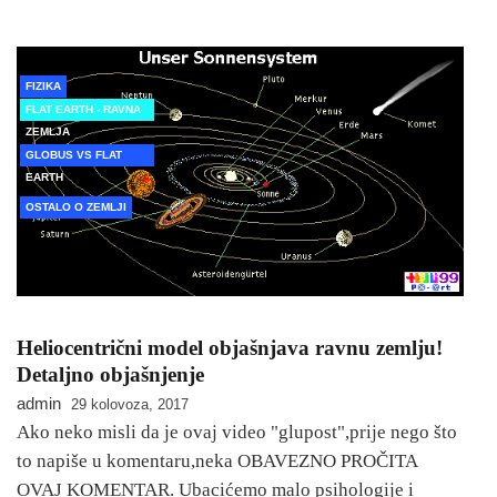
FIZIKA
FLAT EARTH - RAVNA
ZEMLJA
GLOBUS VS FLAT
EARTH
OSTALO O ZEMLJI
Heliocentrični model objašnjava ravnu zemlju!
Detaljno objašnjenje
admin
29 kolovoza, 2017
Ako neko misli da je ovaj video "glupost",prije nego što
to napiše u komentaru,neka OBAVEZNO PROČITA
OVAJ KOMENTAR. Ubacićemo malo psihologije i