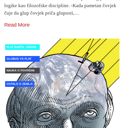
logike kao filozofske discipline. -Kada pametan čovjek
čuje da glup čovjek priča gluposti,…
Read More
FLAT EARTH - RAVNA
ZEMLJA
GLOBUS VS FLAT
EARTH
NAUKA O POVRŠINI
ZEMLJE
OSTALO O ZEMLJI