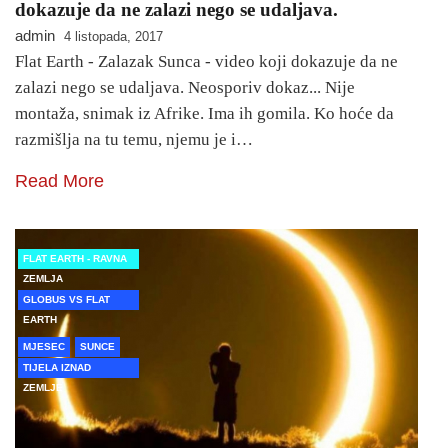
dokazuje da ne zalazi nego se udaljava.
admin
4 listopada, 2017
Flat Earth - Zalazak Sunca - video koji dokazuje da ne
zalazi nego se udaljava. Neosporiv dokaz... Nije
montaža, snimak iz Afrike. Ima ih gomila. Ko hoće da
razmišlja na tu temu, njemu je i…
Read More
FLAT EARTH - RAVNA
ZEMLJA
GLOBUS VS FLAT
EARTH
MJESEC
SUNCE
TIJELA IZNAD
ZEMLJE