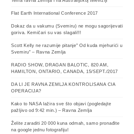
Tema ravna Zemlja i na Australijskoj televiziji
Flat Earth International Conference 2017
Dokaz da u vakumu (Svemiru) ne mogu sagorijevati
goriva. Kemičari su vas slagali!!!
Scott Kelly ne razumije pitanje” Od kuda mjehurići u
Svemiru” – Ravna Zemlja
RADIO SHOW, DRAGAN BALOTIC, 820 AM,
HAMILTON, ONTARIO, CANADA, 15/SEPT./2017
DA LI JE RAVNA ZEMLJA KONTROLISANA CIA
OPERACIJA?
Kako to NASA lažira sve što objavi (pogledajte
pažljivo od 9:42 min.) – Ravna Zemlja
Želite zaraditi 20 000 kuna odmah, samo pronađite
na google jednu fotografiju!