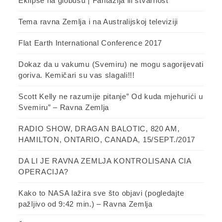
Eklipse na globusu | Fantazija ili stvarnost
Tema ravna Zemlja i na Australijskoj televiziji
Flat Earth International Conference 2017
Dokaz da u vakumu (Svemiru) ne mogu sagorijevati
goriva. Kemičari su vas slagali!!!
Scott Kelly ne razumije pitanje” Od kuda mjehurići u
Svemiru” – Ravna Zemlja
RADIO SHOW, DRAGAN BALOTIC, 820 AM,
HAMILTON, ONTARIO, CANADA, 15/SEPT./2017
DA LI JE RAVNA ZEMLJA KONTROLISANA CIA
OPERACIJA?
Kako to NASA lažira sve što objavi (pogledajte
pažljivo od 9:42 min.) – Ravna Zemlja