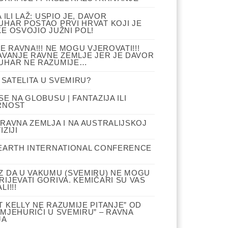
A ILI LAŽ: USPIO JE, DAVOR
HAR POSTAO PRVI HRVAT KOJI JE
E OSVOJIO JUŽNI POL!
JE RAVNA!!! NE MOGU VJEROVATI!!!
AVANJE RAVNE ZEMLJE JER JE DAVOR
UHAR NE RAZUMIJE…
I SATELITA U SVEMIRU?
SE NA GLOBUSU | FANTAZIJA ILI
RNOST
RAVNA ZEMLJA I NA AUSTRALIJSKOJ
IZIJI
 EARTH INTERNATIONAL CONFERENCE
Z DA U VAKUMU (SVEMIRU) NE MOGU
IJEVATI GORIVA. KEMIČARI SU VAS
LI!!!
 KELLY NE RAZUMIJE PITANJE” OD
MJEHURIĆI U SVEMIRU” – RAVNA
JA