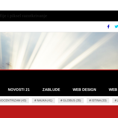
ije i piksel razotkrivanje
NOVOSTI 21
ZABLUDE
WEB DESIGN
WEB
IOCENTRIZAM (43)
#
NAUKA (41)
#
GLOBUS (35)
#
ISTINA (33)
#