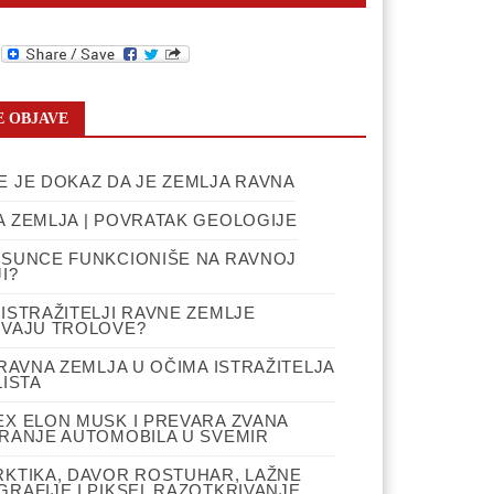
ebook
witter
 OBJAVE
 JE DOKAZ DA JE ZEMLJA RAVNA
 ZEMLJA | POVRATAK GEOLOGIJE
 SUNCE FUNKCIONIŠE NA RAVNOJ
I?
ISTRAŽITELJI RAVNE ZEMLJE
IVAJU TROLOVE?
 RAVNA ZEMLJA U OČIMA ISTRAŽITELJA
LISTA
EX ELON MUSK I PREVARA ZVANA
IRANJE AUTOMOBILA U SVEMIR
RKTIKA, DAVOR ROSTUHAR, LAŽNE
RAFIJE I PIKSEL RAZOTKRIVANJE