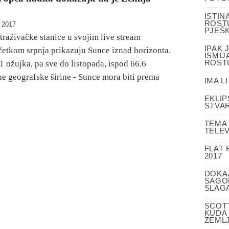
ISTIN
ROSTU
, 2017
PJEŠK
traživačke stanice u svojim live stream
IPAK 
etkom srpnja prikazuju Sunce iznad horizonta.
ISMIJ
ROST
 ožujka, pa sve do listopada, ispod 66.6
ne geografske širine - Sunce mora biti prema
IMA L
EKLIP
STVA
TEMA 
TELEV
FLAT
2017
DOKA
SAGOR
SLAGA
SCOTT
KUDA 
ZEML