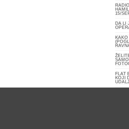
RADIO
HAMIL
15/SE
DA LI
OPER
KAKO 
(POGL
RAVN
ŽELIT
SAMO
FOTO
FLAT 
KOJI 
UDALJ