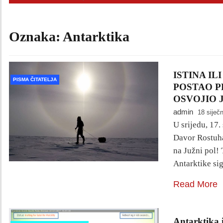
Oznaka:
Antarktika
ISTINA IL
PISMA ČITATELJA
POSTAO P
OSVOJIO 
admin
18 siječ
U srijedu, 17.
Davor Rostuha
na Južni pol! 
Antarktike si
Read More
Antarktika 