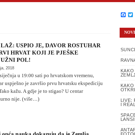
Fac
T
NOVE
I LAŽ: USPIO JE, DAVOR ROSTUHAR
SUNCE
RVI HRVAT KOJI JE PJEŠKE
JUŽNI POL!
RAVNA
nja, 2018
KAKO
ZEMLJ
 siječnja u 19:00 sati po hrvatskom vremenu,
r uspješno je završio prvu hrvatsku ekspediciju
KAKO 
OTKR
Tako kažu. A gdje je to stigao? U centar
gurno nije. (više…)
LIVE:
I REA
SPAC
LANS
ANTA
i opća nauka dokazuju da je Zemlja
FOTOG