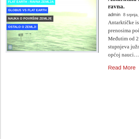
FLAT EARTH - RAVNA ZEMLJA
ravna.
GLOBUS VS FLAT EARTH
admin
8 srpnja
NAUKA O POVRŠINI ZEMLJE
Antarktičke is
OSTALO O ZEMLJI
prenosima poč
Međutim od 21
stupnjeva juž
općoj nauci…
Read More