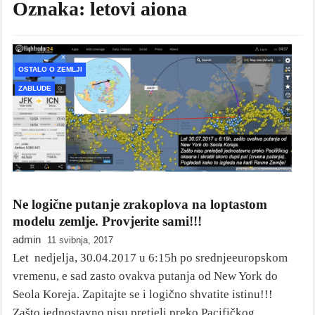
Oznaka:
letovi aiona
OSTALO O ZEMLJI
ZABLUDE
Ne logične putanje zrakoplova na loptastom
modelu zemlje. Provjerite sami!!!
admin
11 svibnja, 2017
Let nedjelja, 30.04.2017 u 6:15h po srednjeeuropskom
vremenu, e sad zasto ovakva putanja od New York do
Seola Koreja. Zapitajte se i logično shvatite istinu!!!
Zašto jednostavno nisu pretjeli preko Pacifičkog