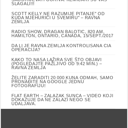
SLAGALI!!!
SCOTT KELLY NE RAZUMIJE PITANJE” OD
KUDA MJEHURIĆI U SVEMIRU” – RAVNA
ZEMLJA
RADIO SHOW, DRAGAN BALOTIC, 820 AM,
HAMILTON, ONTARIO, CANADA, 15/SEPT./2017
DA LI JE RAVNA ZEMLJA KONTROLISANA CIA
OPERACIJA?
KAKO TO NASA LAŽIRA SVE ŠTO OBJAVI
(POGLEDAJTE PAŽLJIVO OD 9:42 MIN.) –
RAVNA ZEMLJA
ŽELITE ZARADITI 20 000 KUNA ODMAH, SAMO
PRONAĐITE NA GOOGLE JEDNU
FOTOGRAFIJU!
FLAT EARTH – ZALAZAK SUNCA – VIDEO KOJI
DOKAZUJE DA NE ZALAZI NEGO SE
UDALJAVA.