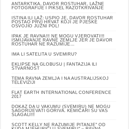
ANTARKTIKA, DAVOR ROSTUHAR, LAŽNE
FOTOGRAFIJE I PIKSEL RAZOTKRIVANJE
ISTINA ILI LAŽ: USPIO JE, DAVOR ROSTUHAR
POSTAO PRVI HRVAT KOJI JE PJEŠKE
OSVOJIO JUŽNI POL!
IPAK JE RAVNA!!! NE MOGU VJEROVATI!!!
ISMIJAVANJE RAVNE ZEMLJE JER JE DAVOR
ROSTUHAR NE RAZUMIJE…
IMA LI SATELITA U SVEMIRU?
EKLIPSE NA GLOBUSU | FANTAZIJA ILI
STVARNOST
TEMA RAVNA ZEMLJA I NA AUSTRALIJSKOJ
TELEVIZIJI
FLAT EARTH INTERNATIONAL CONFERENCE
2017
DOKAZ DA U VAKUMU (SVEMIRU) NE MOGU
SAGORIJEVATI GORIVA. KEMIČARI SU VAS
SLAGALI!!!
SCOTT KELLY NE RAZUMIJE PITANJE” OD
KUDA MJEHURIĆI U SVEMIRU” – RAVNA