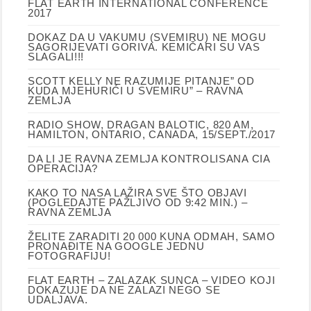
FLAT EARTH INTERNATIONAL CONFERENCE
2017
DOKAZ DA U VAKUMU (SVEMIRU) NE MOGU
SAGORIJEVATI GORIVA. KEMIČARI SU VAS
SLAGALI!!!
SCOTT KELLY NE RAZUMIJE PITANJE” OD
KUDA MJEHURIĆI U SVEMIRU” – RAVNA
ZEMLJA
RADIO SHOW, DRAGAN BALOTIC, 820 AM,
HAMILTON, ONTARIO, CANADA, 15/SEPT./2017
DA LI JE RAVNA ZEMLJA KONTROLISANA CIA
OPERACIJA?
KAKO TO NASA LAŽIRA SVE ŠTO OBJAVI
(POGLEDAJTE PAŽLJIVO OD 9:42 MIN.) –
RAVNA ZEMLJA
ŽELITE ZARADITI 20 000 KUNA ODMAH, SAMO
PRONAĐITE NA GOOGLE JEDNU
FOTOGRAFIJU!
FLAT EARTH – ZALAZAK SUNCA – VIDEO KOJI
DOKAZUJE DA NE ZALAZI NEGO SE
UDALJAVA.