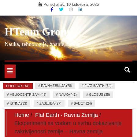
Skip
Ponedjeljak, 10 kolovoza, 2026
to
content
HTeam Group
Nauka, tehnologija, znanje, istina
Toggle
navigation
#
RAVNA ZEMLJA (78)
#
FLAT EARTH (64)
POPULAR TAG
#
HELIOCENTRIZAM (43)
#
NAUKA (41)
#
GLOBUS (35)
#
ISTINA (33)
#
ZABLUDA (27)
#
SVIJET (24)
Home
Flat Earth - Ravna Zemlja
Eksperimenti sa vodom u svrhu dokazivanja
zakrivljenosti zemlje – Ravna zemlja