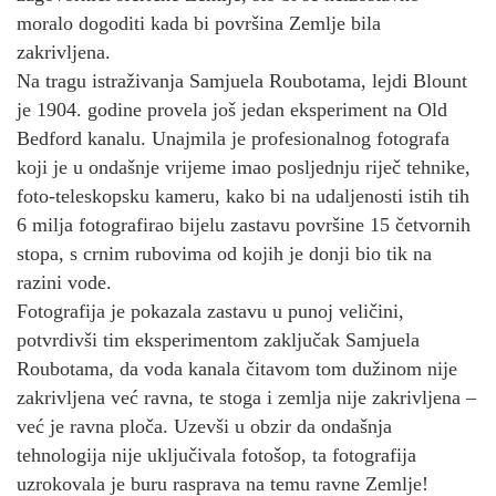
moralo dogoditi kada bi površina Zemlje bila
zakrivljena.
Na tragu istraživanja Samjuela Roubotama, lejdi Blount
je 1904. godine provela još jedan eksperiment na Old
Bedford kanalu. Unajmila je profesionalnog fotografa
koji je u ondašnje vrijeme imao posljednju riječ tehnike,
foto-teleskopsku kameru, kako bi na udaljenosti istih tih
6 milja fotografirao bijelu zastavu površine 15 četvornih
stopa, s crnim rubovima od kojih je donji bio tik na
razini vode.
Fotografija je pokazala zastavu u punoj veličini,
potvrdivši tim eksperimentom zaključak Samjuela
Roubotama, da voda kanala čitavom tom dužinom nije
zakrivljena već ravna, te stoga i zemlja nije zakrivljena –
već je ravna ploča. Uzevši u obzir da ondašnja
tehnologija nije uključivala fotošop, ta fotografija
uzrokovala je buru rasprava na temu ravne Zemlje!