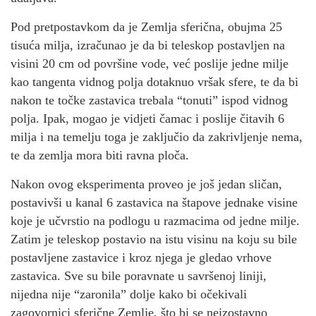
Pod pretpostavkom da je Zemlja sferična, obujma 25
tisuća milja, izračunao je da bi teleskop postavljen na
visini 20 cm od površine vode, već poslije jedne milje
kao tangenta vidnog polja dotaknuo vršak sfere, te da bi
nakon te točke zastavica trebala “tonuti” ispod vidnog
polja. Ipak, mogao je vidjeti čamac i poslije čitavih 6
milja i na temelju toga je zaključio da zakrivljenje nema,
te da zemlja mora biti ravna ploča.
Nakon ovog eksperimenta proveo je još jedan sličan,
postavivši u kanal 6 zastavica na štapove jednake visine
koje je učvrstio na podlogu u razmacima od jedne milje.
Zatim je teleskop postavio na istu visinu na koju su bile
postavljene zastavice i kroz njega je gledao vrhove
zastavica. Sve su bile poravnate u savršenoj liniji,
nijedna nije “zaronila” dolje kako bi očekivali
zagovornici sferične Zemlje, što bi se neizostavno