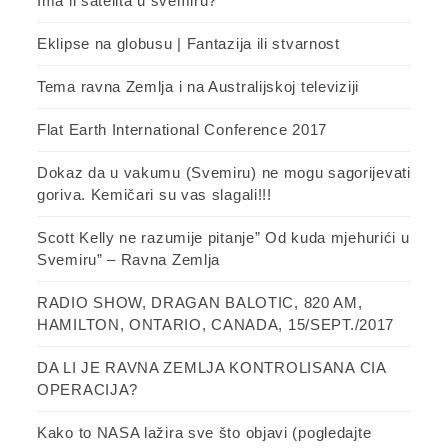
Ima li satelita u svemiru?
Eklipse na globusu | Fantazija ili stvarnost
Tema ravna Zemlja i na Australijskoj televiziji
Flat Earth International Conference 2017
Dokaz da u vakumu (Svemiru) ne mogu sagorijevati
goriva. Kemičari su vas slagali!!!
Scott Kelly ne razumije pitanje” Od kuda mjehurići u
Svemiru” – Ravna Zemlja
RADIO SHOW, DRAGAN BALOTIC, 820 AM,
HAMILTON, ONTARIO, CANADA, 15/SEPT./2017
DA LI JE RAVNA ZEMLJA KONTROLISANA CIA
OPERACIJA?
Kako to NASA lažira sve što objavi (pogledajte