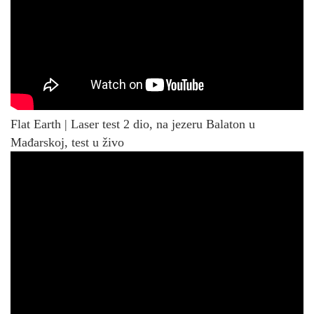
Flat Earth | Laser test 2 dio, na jezeru Balaton u
Mađarskoj, test u živo