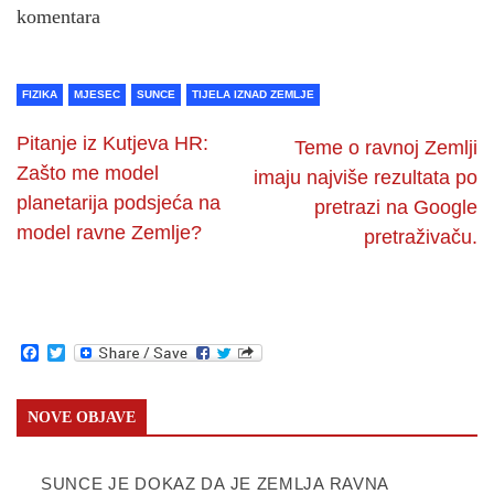
komentara
FIZIKA
MJESEC
SUNCE
TIJELA IZNAD ZEMLJE
Pitanje iz Kutjeva HR:
Teme o ravnoj Zemlji
Zašto me model
imaju najviše rezultata po
planetarija podsjeća na
pretrazi na Google
model ravne Zemlje?
pretraživaču.
Facebook
Twitter
NOVE OBJAVE
SUNCE JE DOKAZ DA JE ZEMLJA RAVNA