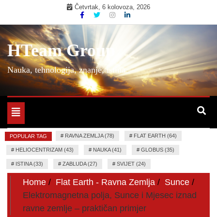
Skip
Četvrtak, 6 kolovoza, 2026
to
content
HTeam Group
Nauka, tehnologija, znanje, istina
Toggle
navigation
#
RAVNA ZEMLJA (78)
#
FLAT EARTH (64)
POPULAR TAG
#
HELIOCENTRIZAM (43)
#
NAUKA (41)
#
GLOBUS (35)
#
ISTINA (33)
#
ZABLUDA (27)
#
SVIJET (24)
Home
Flat Earth - Ravna Zemlja
Sunce
Elektromagnetna polja, Sunce i Mjesec iznad
ravne zemlje – praktičan primjer