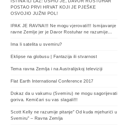
ISTINA ILI LAŽ: USPIO JE, DAVOR ROSTUHAR
POSTAO PRVI HRVAT KOJI JE PJEŠKE
OSVOJIO JUŽNI POL!
IPAK JE RAVNA!!! Ne mogu vjerovati!!! Ismijavanje
ravne Zemlje jer je Davor Rostuhar ne razumije…
Ima li satelita u svemiru?
Eklipse na globusu | Fantazija ili stvarnost
Tema ravna Zemlja i na Australijskoj televiziji
Flat Earth International Conference 2017
Dokaz da u vakumu (Svemiru) ne mogu sagorijevati
goriva. Kemičari su vas slagali!!!
Scott Kelly ne razumije pitanje” Od kuda mjehurići u
Svemiru” – Ravna Zemlja