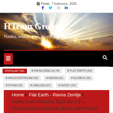
Skip
Petak, 7 kolovoza, 2026
to
content
HTeam Group
Nauka, tehnologija, znanje, istina
Toggle
navigation
#
RAVNA ZEMLJA (78)
#
FLAT EARTH (64)
POPULAR TAG
#
HELIOCENTRIZAM (43)
#
NAUKA (41)
#
GLOBUS (35)
#
ISTINA (33)
#
ZABLUDA (27)
#
SVIJET (24)
Home
Flat Earth - Ravna Zemlja
Fizika izvan Globusa, Epizoda 2.0 —
Gravitacijska konstanta (Ball’s Out Physics