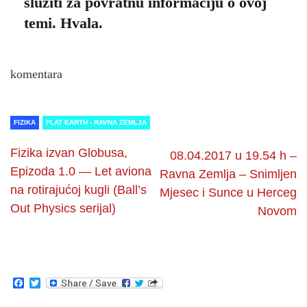
služiti za povratnu informaciju o ovoj
temi. Hvala.
komentara
FIZIKA
FLAT EARTH - RAVNA ZEMLJA
Fizika izvan Globusa,
08.04.2017 u 19.54 h –
Epizoda 1.0 — Let aviona
Ravna Zemlja – Snimljen
na rotirajućoj kugli (Ball’s
Mjesec i Sunce u Herceg
Out Physics serijal)
Novom
Facebook
Twitter