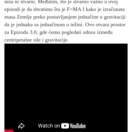
nisu ni stvarni. Međutim, što je stvarno važno u ovoj
epizodi je da shvatimo šta je F=MA I kako je izračunata
masa Zemlje preko postavljanjem jednačine o gravitaciji
da je jednaka sa jednačinom o težini. Ovo otvara prostor
za Epizodu 3.0, gde ćemo pogledati odnos između
centripetalne sile i gravitacije.