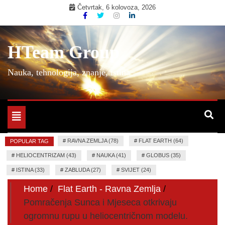
Skip
Četvrtak, 6 kolovoza, 2026
to
content
HTeam Group
Nauka, tehnologija, znanje, istina
Toggle
navigation
#
RAVNA ZEMLJA (78)
#
FLAT EARTH (64)
POPULAR TAG
#
HELIOCENTRIZAM (43)
#
NAUKA (41)
#
GLOBUS (35)
#
ISTINA (33)
#
ZABLUDA (27)
#
SVIJET (24)
Home
Flat Earth - Ravna Zemlja
Pomračenja Sunca i Mjeseca otkrivaju
ogromnu rupu u heliocentričnom modelu.