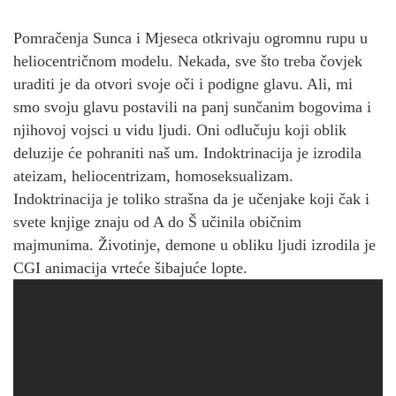
Pomračenja Sunca i Mjeseca otkrivaju ogromnu rupu u
heliocentričnom modelu. Nekada, sve što treba čovjek
uraditi je da otvori svoje oči i podigne glavu. Ali, mi
smo svoju glavu postavili na panj sunčanim bogovima i
njihovoj vojsci u vidu ljudi. Oni odlučuju koji oblik
deluzije će pohraniti naš um. Indoktrinacija je izrodila
ateizam, heliocentrizam, homoseksualizam.
Indoktrinacija je toliko strašna da je učenjake koji čak i
svete knjige znaju od A do Š učinila običnim
majmunima. Životinje, demone u obliku ljudi izrodila je
CGI animacija vrteće šibajuće lopte.