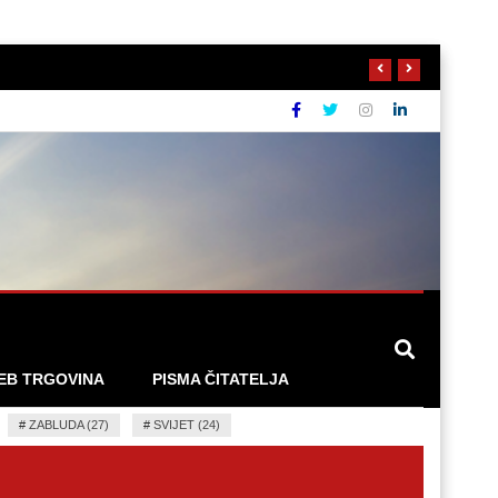
EB TRGOVINA
PISMA ČITATELJA
#
ZABLUDA (27)
#
SVIJET (24)