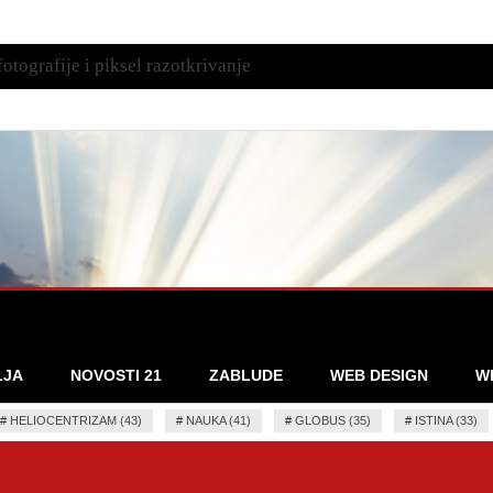
otografije i piksel razotkrivanje
LJA
NOVOSTI 21
ZABLUDE
WEB DESIGN
W
#
HELIOCENTRIZAM (43)
#
NAUKA (41)
#
GLOBUS (35)
#
ISTINA (33)