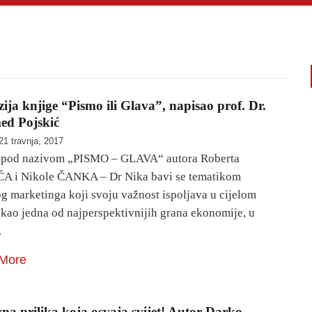
ija knjige “Pismo ili Glava”, napisao prof. Dr.
d Pojskić
21 travnja, 2017
 pod nazivom „PISMO – GLAVA“ autora Roberta
A i Nikole ČANKA – Dr Nika bavi se tematikom
g marketinga koji svoju važnost ispoljava u cijelom
 kao jedna od najperspektivnijih grana ekonomije, u
…
More
na prilika koja osvaja svijet! Autor Darko