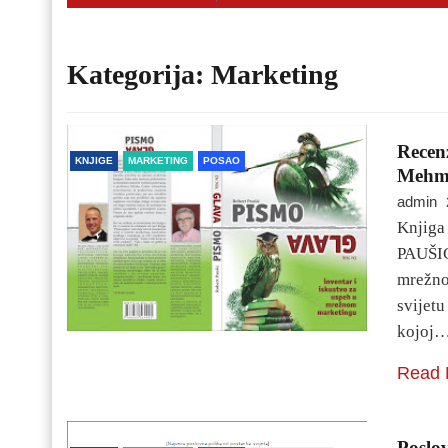
Kategorija:
Marketing
Recenz
KNJIGE
MARKETING
POSAO
Mehme
admin
Knjiga
PAUŠIĆ
mrežno
svijetu
kojoj
Read 
Poslov