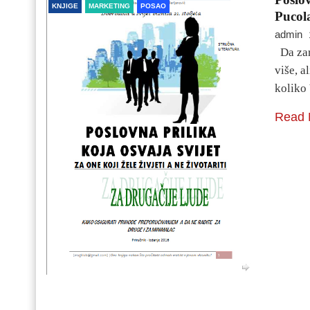
KNJIGE
MARKETING
POSAO
Pucol
admin
Da zara
više, 
koliko
Read 