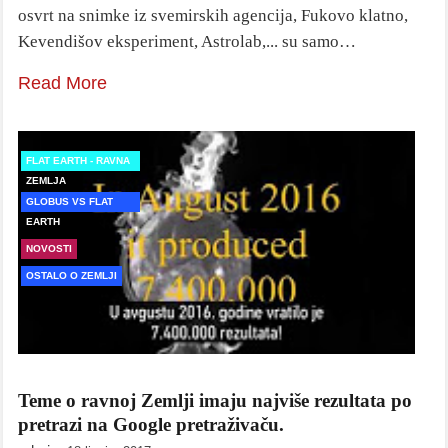
osvrt na snimke iz svemirskih agencija, Fukovo klatno,
Kevendišov eksperiment, Astrolab,... su samo…
Read More
FLAT EARTH - RAVNA
ZEMLJA
GLOBUS VS FLAT
EARTH
NOVOSTI
OSTALO O ZEMLJI
Teme o ravnoj Zemlji imaju najviše rezultata po
pretrazi na Google pretraživaču.