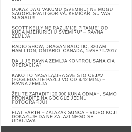
DOKAZ DA U VAKUMU (SVEMIRU) NE MOGU
SAGORIJEVATI GORIVA. KEMIČARI SU VAS
SLAGALI!!!
SCOTT KELLY NE RAZUMIJE PITANJE” OD
KUDA MJEHURIĆI U SVEMIRU” – RAVNA
ZEMLJA
RADIO SHOW, DRAGAN BALOTIC, 820 AM,
HAMILTON, ONTARIO, CANADA, 15/SEPT./2017
DA LI JE RAVNA ZEMLJA KONTROLISANA CIA
OPERACIJA?
KAKO TO NASA LAŽIRA SVE ŠTO OBJAVI
(POGLEDAJTE PAŽLJIVO OD 9:42 MIN.) –
RAVNA ZEMLJA
ŽELITE ZARADITI 20 000 KUNA ODMAH, SAMO
PRONAĐITE NA GOOGLE JEDNU
FOTOGRAFIJU!
FLAT EARTH – ZALAZAK SUNCA – VIDEO KOJI
DOKAZUJE DA NE ZALAZI NEGO SE
UDALJAVA.