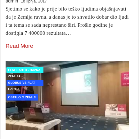
admin
18 lipnja, 2017
Sjetimo se kako je prije bilo teško ljudima objašnjavati
da je Zemlja ravna, a danas je to shvatilo dobar dio ljudi
i ta tema se sada neprestano širi. Prošle godine je
dostigla 7 400000 rezultata…
Read More
FLAT EARTH - RAVNA
ZEMLJA
GLOBUS VS FLAT
EARTH
OSTALO O ZEMLJI