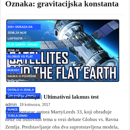
Oznaka:
gravitacijska konstanta
200+ DOKAZA DA
ZEMLJA NIJE
LOPTASTA
FLAT EARTH - RAVNA
ZEMLJA
GLOBUS VS FLAT
EARTH
MJESEC
NAUKA O POVRŠINI
ZEMLJE
OSTALO O ZEMLJI
Ravna Zemlja | Ultimativni lakmus test
ŠTA KAŽU POZNATE
OSOBE
admin
19 kolovoza, 2017
SUNCE
Dokumentarac autora MartyLeeds 33, koji obrađuje
TIJELA IZNAD
neke od osnovnih tema u vezi debate Globus vs. Ravna
ZEMLJE
Zemlja. Predstavljanje oba dva suprotstavljena modela,