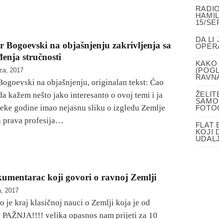
RADIO
HAMIL
15/SE
DA LI
r Bogoevski na objašnjenju zakrivljenja sa
OPER
enja stručnosti
KAKO 
(POGL
za, 2017
RAVN
Bogoevski na objašnjenju, originalan tekst: Ćao
ŽELIT
a kažem nešto jako interesanto o ovoj temi i ja
SAMO
neke godine imao nejasnu sliku o izgledu Zemlje
FOTO
 prava profesija…
FLAT 
KOJI 
UDALJ
kumentarac koji govori o ravnoj Zemlji
a, 2017
je kraj klasičnoj nauci o Zemlji koja je od
!! PAŽNJA!!!! velika opasnos nam prijeti za 10