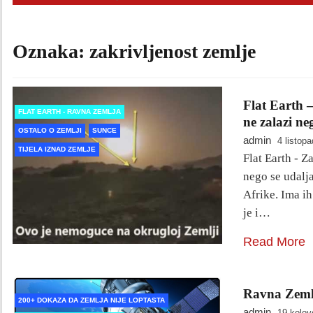
Oznaka:
zakrivljenost zemlje
Flat Earth 
FLAT EARTH - RAVNA ZEMLJA
ne zalazi ne
OSTALO O ZEMLJI
SUNCE
admin
4 listop
TIJELA IZNAD ZEMLJE
Flat Earth - Z
nego se udalj
Afrike. Ima i
je i…
Read More
Ravna Zemlj
200+ DOKAZA DA ZEMLJA NIJE LOPTASTA
admin
19 kolov