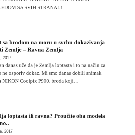
EDOM SA SVIH STRANA!!!
t sa brodom na moru u svrhu dokazivanja
sti Zemlje – Ravna Zemlja
a, 2017
n danas uče da je Zemlja loptasta i to na način za
je ne osporiv dokaz. Mi smo danas dobili snimak
ta NIKON Coolpix P900, broda koji…
lja loptasta ili ravna? Proučite oba modela
no..
ja, 2017