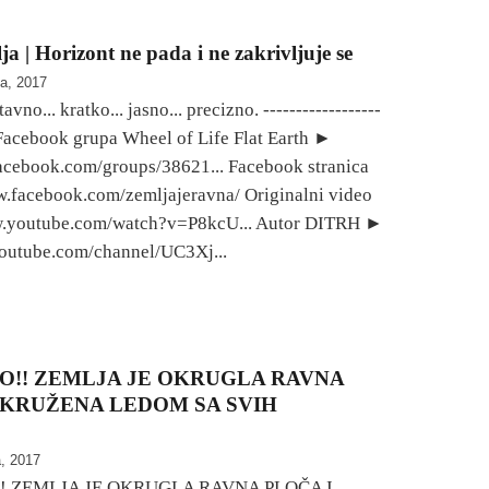
 | Horizont ne pada i ne zakrivljuje se
ja, 2017
no... kratko... jasno... precizno. ------------------
- Facebook grupa Wheel of Life Flat Earth ►
acebook.com/groups/38621... Facebook stranica
.facebook.com/zemljajeravna/ Originalni video
.youtube.com/watch?v=P8kcU... Autor DITRH ►
youtube.com/channel/UC3Xj...
!! ZEMLJA JE OKRUGLA RAVNA
OKRUŽENA LEDOM SA SVIH
a, 2017
 ZEMLJA JE OKRUGLA RAVNA PLOČA I