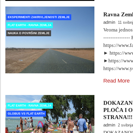
Ravna Zemlja
EKSPERIMENTI ZAKRIVLJENOSTI ZEMLJE
admin
11 svibn
FLAT EARTH - RAVNA ZEMLJA
Veoma jednostav
NAUKA O POVRŠINI ZEMLJE
--------------
https://www.f
► https://www
►https://www
https://www.
Read More
DOKAZANO
FLAT EARTH - RAVNA ZEMLJA
PLOČA I 
GLOBUS VS FLAT EARTH
STRANA!!!
admin
2 svibnj
DOKAZANO!!