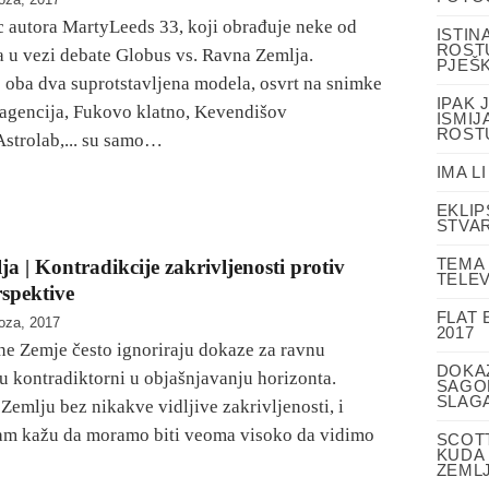
autora MartyLeeds 33, koji obrađuje neke od
ISTIN
ROSTU
 u vezi debate Globus vs. Ravna Zemlja.
PJEŠK
e oba dva suprotstavljena modela, osvrt na snimke
IPAK 
 agencija, Fukovo klatno, Kevendišov
ISMIJ
ROST
Astrolab,... su samo…
IMA L
EKLIP
STVA
TEMA 
 | Kontradikcije zakrivljenosti protiv
TELEV
rspektive
FLAT
oza, 2017
2017
vne Zemje često ignoriraju dokaze za ravnu
DOKA
su kontradiktorni u objašnjavanju horizonta.
SAGOR
SLAGA
Zemlju bez nikakve vidljive zakrivljenosti, i
am kažu da moramo biti veoma visoko da vidimo
SCOTT
KUDA 
ZEML