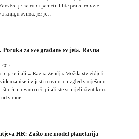
čanstvo je na rubu pameti. Elite prave robove.
vu knjigu svima, jer je…
Poruka za sve građane svijeta. Ravna
, 2017
ste pročitali ... Ravna Zemlja. Možda ste vidjeli
e videozapise i vijesti o ovom naizgled smiješnom
što ćemo vam reći, pitali ste se cijeli život kroz
e od strane…
Kutjeva HR: Zašto me model planetarija