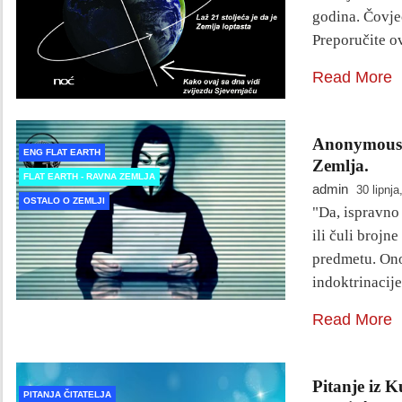
godina. Čovje
Preporučite o
Read More
Anonymous. 
ENG FLAT EARTH
Zemlja.
FLAT EARTH - RAVNA ZEMLJA
admin
30 lipnja
OSTALO O ZEMLJI
"Da, ispravno 
ili čuli brojn
predmetu. Ono 
indoktrinacij
Read More
Pitanje iz 
PITANJA ČITATELJA