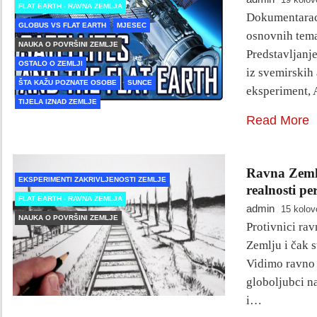
FLAT EARTH - RAVNA ZEMLJA
Dokumentarac 
GLOBUS VS FLAT EARTH
MJESEC
osnovnih tema
NAUKA O POVRŠINI ZEMLJE
Predstavljanj
OSTALO O ZEMLJI
iz svemirskih
ŠTA KAŽU POZNATE OSOBE
SUNCE
eksperiment, 
TIJELA IZNAD ZEMLJE
Read More
Ravna Zemlja
EKSPERIMENTI ZAKRIVLJENOSTI ZEMLJE
realnosti pe
FLAT EARTH - RAVNA ZEMLJA
admin
15 kolov
NAUKA O POVRŠINI ZEMLJE
Protivnici ra
Zemlju i čak 
Vidimo ravno 
globoljubci n
i…