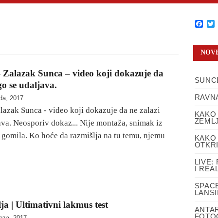
Fac
T
NOVE
– Zalazak Sunca – video koji dokazuje da
SUNCE
go se udaljava.
RAVNA
ada, 2017
alazak Sunca - video koji dokazuje da ne zalazi
KAKO
ZEMLJ
ava. Neosporiv dokaz... Nije montaža, snimak iz
h gomila. Ko hoće da razmišlja na tu temu, njemu
KAKO 
OTKR
LIVE:
I REA
SPAC
LANS
a | Ultimativni lakmus test
ANTA
FOTOG
oza, 2017