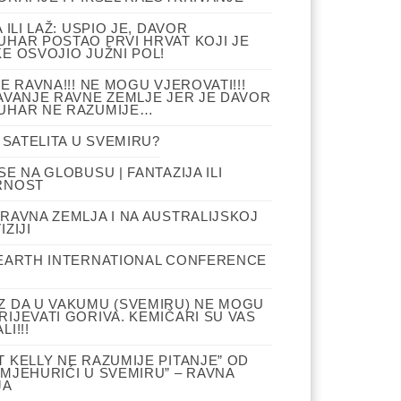
A ILI LAŽ: USPIO JE, DAVOR
HAR POSTAO PRVI HRVAT KOJI JE
E OSVOJIO JUŽNI POL!
JE RAVNA!!! NE MOGU VJEROVATI!!!
AVANJE RAVNE ZEMLJE JER JE DAVOR
UHAR NE RAZUMIJE…
I SATELITA U SVEMIRU?
SE NA GLOBUSU | FANTAZIJA ILI
RNOST
RAVNA ZEMLJA I NA AUSTRALIJSKOJ
IZIJI
 EARTH INTERNATIONAL CONFERENCE
Z DA U VAKUMU (SVEMIRU) NE MOGU
IJEVATI GORIVA. KEMIČARI SU VAS
LI!!!
 KELLY NE RAZUMIJE PITANJE” OD
MJEHURIĆI U SVEMIRU” – RAVNA
JA