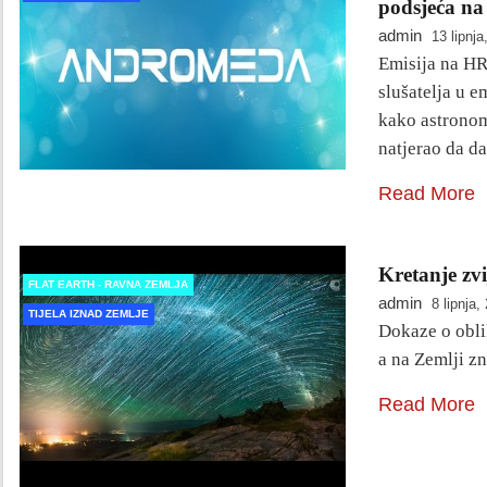
podsjeća na
admin
13 lipnja
Emisija na HR
slušatelja u e
kako astrono
natjerao da d
Read More
Kretanje zv
FLAT EARTH - RAVNA ZEMLJA
admin
8 lipnja,
TIJELA IZNAD ZEMLJE
Dokaze o oblik
a na Zemlji z
Read More