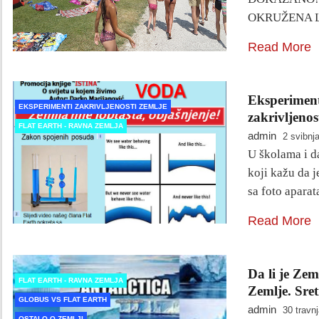
OKRUŽENA L
Read More
Eksperimen
EKSPERIMENTI ZAKRIVLJENOSTI ZEMLJE
zakrivljeno
FLAT EARTH - RAVNA ZEMLJA
admin
2 svibnj
U školama i da
koji kažu da 
sa foto apara
Read More
Da li je Zem
FLAT EARTH - RAVNA ZEMLJA
Zemlje. Sret
GLOBUS VS FLAT EARTH
admin
30 travn
OSTALO O ZEMLJI