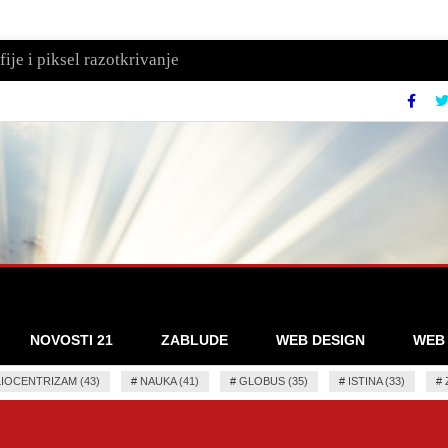
ije i piksel razotkrivanje
NOVOSTI 21
ZABLUDE
WEB DESIGN
WEB
IOCENTRIZAM (43)
#
NAUKA (41)
#
GLOBUS (35)
#
ISTINA (33)
#