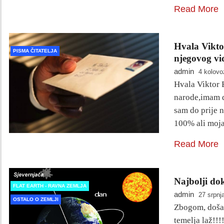
Read More
Hvala Vikto
PISMA ČITATELJA
njegovog viđ
admin
4 kolovo
Hvala Viktor 
narode,imam d
sam do prije 
100% ali moja
Read More
Najbolji do
FLAT EARTH - RAVNA ZEMLJA
admin
27 srpnj
OSTALO O ZEMLJI
Zbogom, došao 
temelja laž!!