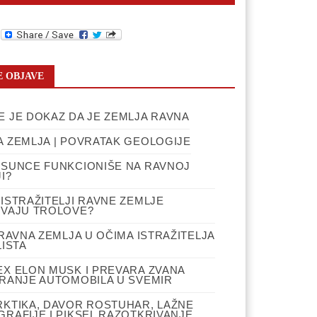
ebook
witter
 OBJAVE
 JE DOKAZ DA JE ZEMLJA RAVNA
 ZEMLJA | POVRATAK GEOLOGIJE
 SUNCE FUNKCIONIŠE NA RAVNOJ
I?
ISTRAŽITELJI RAVNE ZEMLJE
IVAJU TROLOVE?
 RAVNA ZEMLJA U OČIMA ISTRAŽITELJA
LISTA
EX ELON MUSK I PREVARA ZVANA
IRANJE AUTOMOBILA U SVEMIR
RKTIKA, DAVOR ROSTUHAR, LAŽNE
RAFIJE I PIKSEL RAZOTKRIVANJE