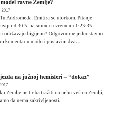
 model ravne Zemlje?
, 2017
Tu Andromeda. Emitira se utorkom. Pitanje
misiji od 30.5. na snimci u vremenu 1:23:35 -
mi održavaju higijenu? Odgovor me jednostavno
am komentar u mailu i postavim dva…
ijezda na južnoj hemisferi – “dokaz”
 2017
u Zemlje ne treba tražiti na nebu već na Zemlji,
namo da nema zakrivljenosti.