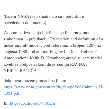
(barem NASA tako smatra što su i potvrdili u
navedenom dokumentu)
Za potrebe izvođenja i definisanja linearnog modela
zrakoplova, u publikaciji: ˝derivation and definition of a
linear aircraft model˝, pod referentnim brojem 1207, iz
avgusta 1988., od autora: Eugene L. Duke, Robert F.
Antoniewicz i Keith D. Krambeer; autori su sam model
izveli sa pretpostavkom da je Zemlja RAVNA i
NEROTIRAJUĆA.
dokument možete pronaći na linku:
https://www.nasa.gov/
centers/dryden/pdf/
88104main_H-
1391.pdf
Ili:
http://docdro.id/6VJXk7a